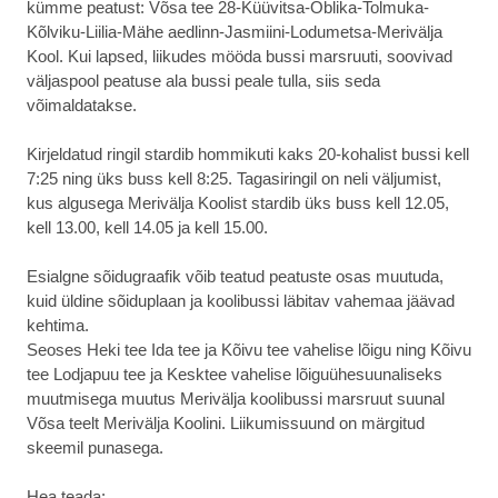
kümme peatust: Võsa tee 28-Küüvitsa-Oblika-Tolmuka-
Kõlviku-Liilia-Mähe aedlinn-Jasmiini-Lodumetsa-Merivälja
Kool. Kui lapsed, liikudes mööda bussi marsruuti, soovivad
väljaspool peatuse ala bussi peale tulla, siis seda
võimaldatakse.
Kirjeldatud ringil stardib hommikuti kaks 20-kohalist bussi kell
7:25 ning üks buss kell 8:25. Tagasiringil on neli väljumist,
kus algusega Merivälja Koolist stardib üks buss kell 12.05,
kell 13.00, kell 14.05 ja kell 15.00.
Esialgne sõidugraafik võib teatud peatuste osas muutuda,
kuid üldine sõiduplaan ja koolibussi läbitav vahemaa jäävad
kehtima.
Seoses Heki tee Ida tee ja Kõivu tee vahelise lõigu ning Kõivu
tee Lodjapuu tee ja Kesktee vahelise lõiguühesuunaliseks
muutmisega muutus Merivälja koolibussi marsruut suunal
Võsa teelt Merivälja Koolini. Liikumissuund on märgitud
skeemil punasega.
Hea teada: