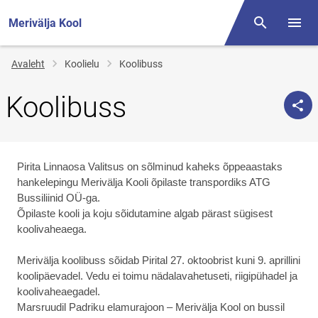
Merivälja Kool
Otsing
Menüü
Jälglink
Avaleht
Koolielu
Koolibuss
Koolibuss
Pirita Linnaosa Valitsus on sõlminud kaheks õppeaastaks
hankelepingu Merivälja Kooli õpilaste transpordiks ATG
Bussiliinid OÜ-ga.
Õpilaste kooli ja koju sõidutamine algab pärast sügisest
koolivaheaega.
Merivälja koolibuss sõidab Pirital 27. oktoobrist kuni 9. aprillini
koolipäevadel. Vedu ei toimu nädalavahetuseti, riigipühadel ja
koolivaheaegadel.
Marsruudil Padriku elamurajoon – Merivälja Kool on bussil