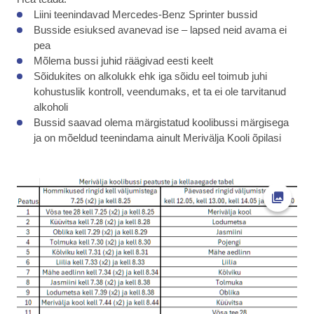
Liini teenindavad Mercedes-Benz Sprinter bussid
Busside esiuksed avanevad ise – lapsed neid avama ei
pea
Mõlema bussi juhid räägivad eesti keelt
Sõidukites on alkolukk ehk iga sõidu eel toimub juhi
kohustuslik kontroll, veendumaks, et ta ei ole tarvitanud
alkoholi
Bussid saavad olema märgistatud koolibussi märgisega
ja on mõeldud teenindama ainult Merivälja Kooli õpilasi
Ava fot